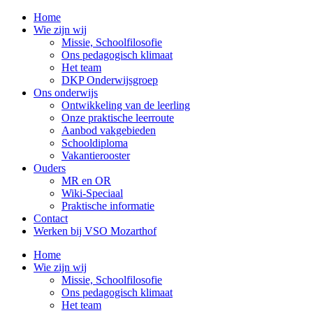
Home
Wie zijn wij
Missie, Schoolfilosofie
Ons pedagogisch klimaat
Het team
DKP Onderwijsgroep
Ons onderwijs
Ontwikkeling van de leerling
Onze praktische leerroute
Aanbod vakgebieden
Schooldiploma
Vakantierooster
Ouders
MR en OR
Wiki-Speciaal
Praktische informatie
Contact
Werken bij VSO Mozarthof
Home
Wie zijn wij
Missie, Schoolfilosofie
Ons pedagogisch klimaat
Het team